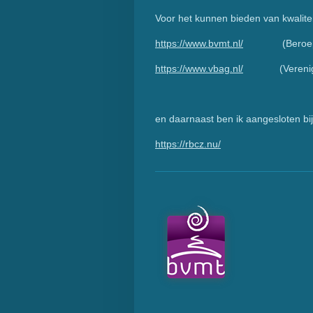
Voor het kunnen bieden van kwalite
https://www.bvmt.nl/
(Beroepsvere
https://www.vbag.nl/
(Vereniging t
en daarnaast ben ik aangesloten bi
https://rbcz.nu/