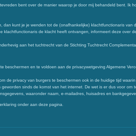
 tevreden bent over de manier waarop je door mij behandeld bent. Ik h
 dan kunt je je wenden tot de (onafhankelijke) klachtfunctionaris van
e klachtfunctionaris de klacht heeft ontvangen, informeert deze over 
nderhevig aan het tuchtrecht van de Stichting Tuchtrecht Complementa
cy te beschermen en te voldoen aan de privacywetgeving Algemene V
m de privacy van burgers te beschermen ook in de huidige tijd waarin 
is geworden sinds de komst van het internet. De wet is er dus voor om
onsgegevens, waaronder naam, e-mailadres, huisadres en bankgegev
verklaring onder aan deze pagina.