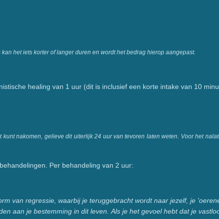
 kan het iets korter of langer duren en wordt het bedrag hierop aangepast.
tische healing van 1 uur (dit is inclusief een korte intake van 10 min
iet kunt nakomen, gelieve dit uiterlijk 24 uur van tevoren laten weten. Voor het nal
0 behandelingen. Per behandeling van 2 uur:
orm van regressie, waarbij je teruggebracht wordt naar jezelf, je 'oeren
den aan je bestemming in dit leven.
Als je het gevoel hebt dat je vastlo