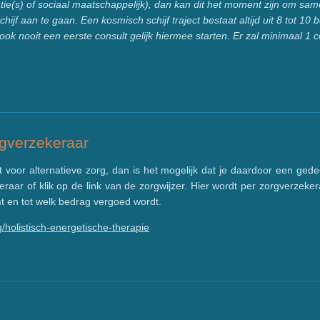
tie(s) of sociaal maatschappelijk), dan kan dit het moment zijn om sa
f aan te gaan. Een kosmisch schijf traject bestaat altijd uit 8 tot 10 
ook nooit een eerste consult gelijk hiermee starten. Er zal minimaal 1 
rgverzekeraar
t voor alternatieve zorg, dan is het mogelijk dat je daardoor een ge
zekeraar of klik op de link van de zorgwijzer. Hier wordt per zorgverz
t en tot welk bedrag vergoed
wordt.
g/holistisch-energetische-therapie